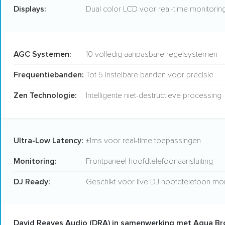
Displays:
Dual color LCD voor real-time monitorin
AGC Systemen:
10 volledig aanpasbare regelsystemen
Frequentiebanden:
Tot 5 instelbare banden voor precisie
Zen Technologie:
Intelligente niet-destructieve processing
Ultra-Low Latency:
±1ms voor real-time toepassingen
Monitoring:
Frontpaneel hoofdtelefoonaansluiting
DJ Ready:
Geschikt voor live DJ hoofdtelefoon mon
David Reaves Audio (DRA) in samenwerking met Aqua Br