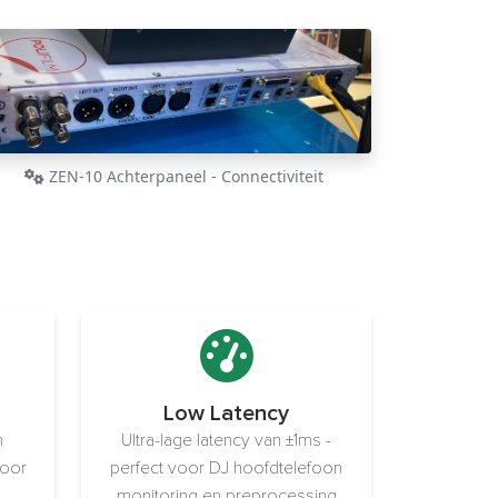
ZEN-10 Achterpaneel - Connectiviteit
g
Low Latency
n
Ultra-lage latency van ±1ms -
voor
perfect voor DJ hoofdtelefoon
monitoring en preprocessing