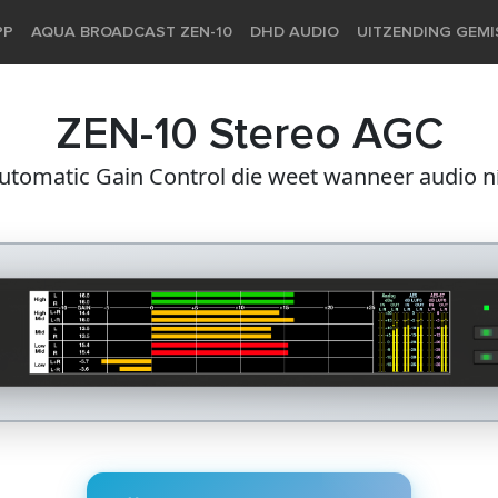
PP
AQUA BROADCAST ZEN-10
DHD AUDIO
UITZENDING GEM
ZEN-10 Stereo AGC
tomatic Gain Control die weet wanneer audio ní