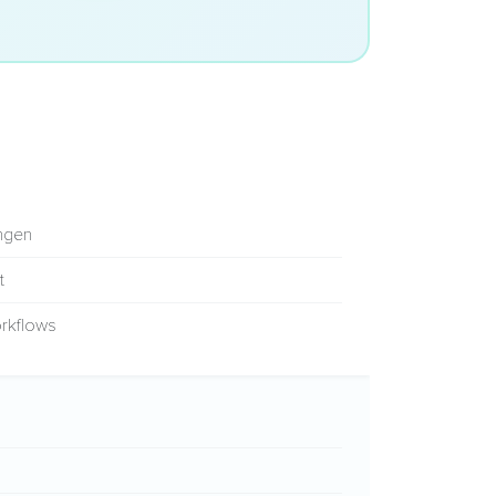
angen
t
rkflows