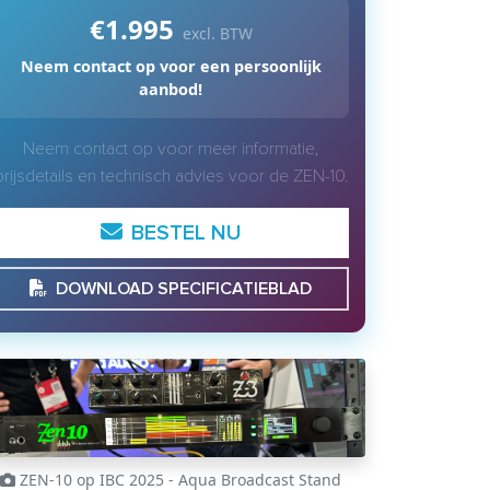
€1.995
excl. BTW
Neem contact op voor een persoonlijk
aanbod!
Neem contact op voor meer informatie,
prijsdetails en technisch advies voor de ZEN-10.
BESTEL NU
DOWNLOAD SPECIFICATIEBLAD
ZEN-10 op IBC 2025 - Aqua Broadcast Stand