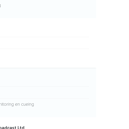
g
itoring en cueing
oadcast Ltd