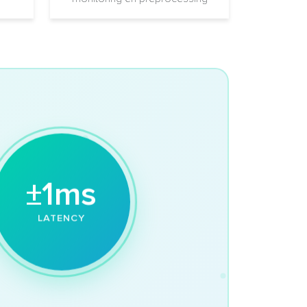
±1ms
LATENCY