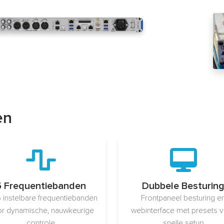
en
5 Frequentiebanden
Dubbele Besturin
5 instelbare frequentiebanden
Frontpaneel besturing e
r dynamische, nauwkeurige
webinterface met presets 
controle
snelle setup